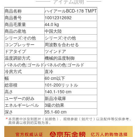
アイテム説明
商品名称
ハイアールBCD-178 TMPT
商品番号
10012312692
商品毛重量
44.0 kg
商品の産地
中国大陸
シリーズ:その他
シリーズ:その他
コンプレッサー
周波数を合わせる
ドアタイプ
ツインドア
温度調節方式
機械的温度制御
パネルの色:ゴールド
パネルの色:ゴールド
冷房方式
直冷
幅
60 cm以下
総容積
101-200リットル
高さ
140.1-150 cm
ユーザーの好み
新品冷蔵庫
エネルギーレベル
3級の効果
深さ
55.1-60 cm