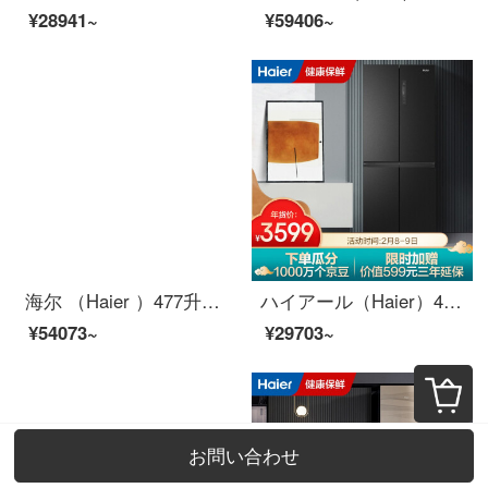
¥28941~
¥59406~
海尔 （Haier ）477升双变频风冷无霜十字门冰箱 +10KG滚筒洗衣机全自动洗烘一体智能投放
ハイアール（Haier）401リットルダブル周波数変换风冷无霜多门四门十字门冷蔵库DEO正味冷蔵三段変温マット抗菌パネル90°开门BCD-401 WBPZU 1
¥54073~
¥29703~
お問い合わせ