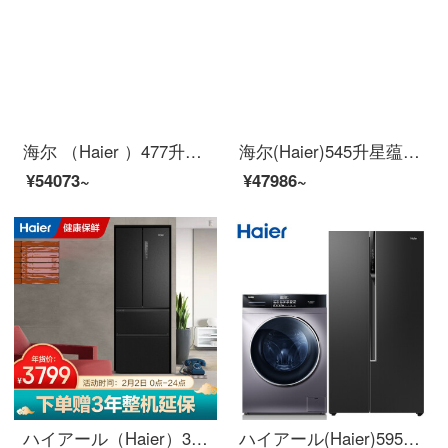
海尔 （Haier ）477升双变频风冷无霜十字门冰箱 +10KG滚筒洗衣机全自动洗烘一体智能投放
海尔(Haier)545升星蕴旗舰系列风冷无霜双变频十字门冰箱干湿分储存储母婴食材T·ABT除菌纤薄箱体BCD-545WFPB
¥54073~
¥47986~
ハイアール（Haier）331リットルダブル周波数変换风冷无霜多门4ドアの冷蔵库1段のエネルギー効率3段保存DEO正味母子専用エリア保存BCD-331 WLHFD 78 D 9 U 1
ハイアール(Haier)595リットルの周波数変换风冷无霜ドアの冷蔵库+10 KG知能投入ロール洗濯机全自动洗濯乾燥一体