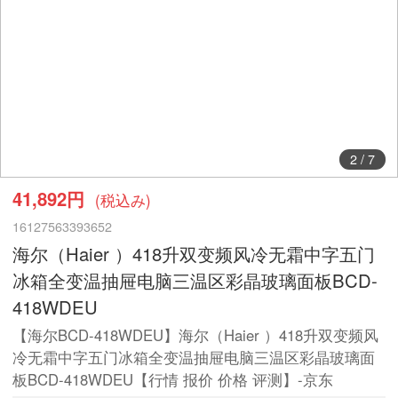
2
/
7
41,892円
(税込み)
16127563393652
海尔（Haier ）418升双变频风冷无霜中字五门
冰箱全变温抽屉电脑三温区彩晶玻璃面板BCD-
418WDEU
【海尔BCD-418WDEU】海尔（Haier ）418升双变频风
冷无霜中字五门冰箱全变温抽屉电脑三温区彩晶玻璃面
板BCD-418WDEU【行情 报价 价格 评测】-京东