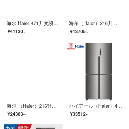
海尔 Haier 471升变频风冷无霜干湿分储T型十字对开门双开门冰箱 外取水 Water cooler 系列 BCD-471WDEA
海尔（Haier）216升 三门冰箱 电脑控温 节能环保 大冷冻能力 BCD-216SDN
¥41130~
¥13705~
海尔 （Haier）216升直冷三门家用小型冰箱+10KG滚筒洗衣机全自动巴氏杀菌除菌率99%
ハイアール（Haier）481リットルの無霜コンバートTタイプの十字はドアを開けて冷蔵庫に乾湿してT・ABT除菌する薄い機体BD-481 WWVSBU 1を貯蓄します。
¥24363~
¥33512~