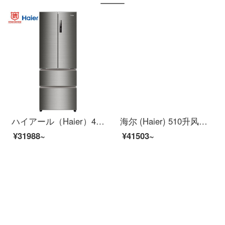
ハイアール（Haier）453リットル無霜コンバート4ドア冷蔵庫冷蔵3段変温新国家標準1級省エネダブルオープン引出しBD-453 WD VS
海尔 (Haier) 510升风冷无霜变频双开门对开门冰箱 +滚筒洗衣机全自动高温除菌微蒸汽除螨洗烘一体
¥31988~
¥41503~