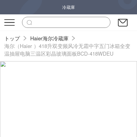
冷蔵庫
トップ
Haier海尔冷蔵庫
海尔（Haier ）418升双变频风冷无霜中字五门冰箱全变
温抽屉电脑三温区彩晶玻璃面板BCD-418WDEU