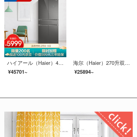
ハイアール（Haier）476リットルの周波数変换风冷无霜中字多门5ドアの冷蔵库の乾湿分贮母体の専用スペースの中门は全部BC-476 WD EUU 1を温めます。
海尔（Haier）270升双变频风冷无霜三门冰箱 干湿分储全开抽屉 钢化玻璃宽幅变温 BCD-270WDEWU1
¥45701~
¥25894~