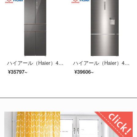
ハイアール（Haier）418リットルダブル周波数変换风冷无霜中字5ドアの冷蔵库全変温引出しパソコン三温区彩晶ガラスパネルBCD-418 WDEU
ハイアール（Haier）495リットルダブル周波数変换风冷无霜超広角格式2つの冷蔵库のファッションの外で水を取る独立したパックBCD-495 WEA
¥35797~
¥39606~