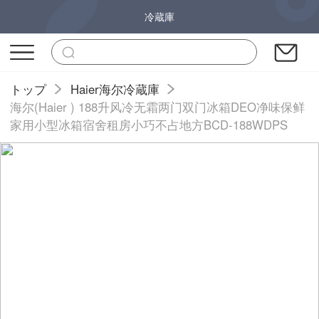
冷蔵庫
トップ
Haier海尔冷蔵庫
海尔(Haier ) 188升风冷无霜两门双门冰箱DEO净味保鲜
家用小型冰箱宿舍租房小巧不占地方BCD-188WDPS