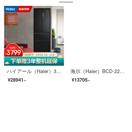
ハイアール（Haier）331リットルダブル周波数変换风冷无霜多门4ドアの冷蔵库1段のエネルギー効率3段保存DEO正味母子専用エリア保存BCD-331 WLHFD 78 D 9 U 1
海尔（Haier）BCD-225SFM 225升 三门冰箱 节能省电 007软冷冻新鲜
¥28941~
¥13705~