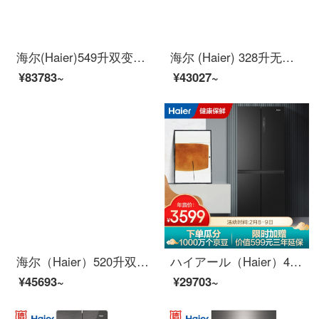
海尔(Haier)549升双变频风冷无霜多门四门冰箱+10KG直驱变频BlingBling彩装机滚筒洗衣机全自动
海尔 (Haier) 328升无霜变频四门冰箱多门+滚筒洗衣机全自动高温除菌微蒸汽除螨洗烘一体
¥83783~
¥43027~
海尔（Haier）520升双变频风冷无霜对开门双开门冰箱+10KG变频滚筒洗衣机全自动智能投放香薰洗
ハイアール（Haier）401リットルダブル周波数変换风冷无霜多门四门十字门冷蔵库DEO正味冷蔵三段変温マット抗菌パネル90°开门BCD-401 WBPZU 1
¥45693~
¥29703~