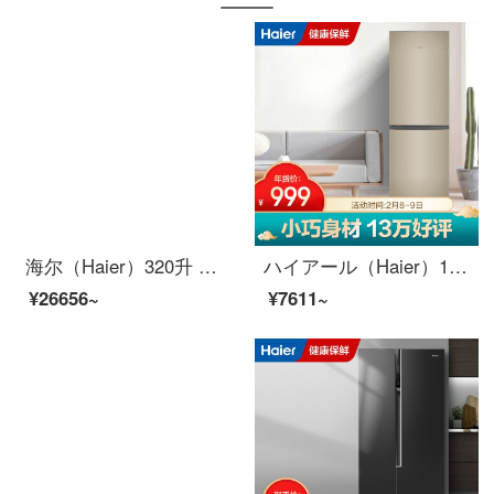
海尔（Haier）320升 变频风冷无霜两门冰箱 干湿分储 大冷冻空间 节能静音 BCD-320WDPG
ハイアール（Haier）178リットルの両門直冷冷蔵庫省エネ静音アルミ板蒸発器家庭用小型冷蔵庫宿舎の賃貸は場所BCD-178 TMPTを占めません。
¥26656~
¥7611~