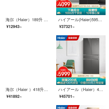
海尔（Haier）189升 小型两门冰箱双门风冷无霜制冷速度快制冷均匀DEO净味 BCD-189WDPV
ハイアール(Haier)595リットルの周波数変换风冷无霜扉の冷蔵库の大容量に対して乾湿して精密に制御する多重チャンネルを蓄えて风の90°のつり止めの扉DEOのいつもの味BCD-595 WFBBを送ります。
¥12943~
¥37321~
海尔（Haier ）418升双变频风冷无霜中字五门冰箱全变温抽屉电脑三温区彩晶玻璃面板BCD-418WDEU
ハイアール（Haier）476リットルの周波数変换风冷无霜中字多门5ドアの冷蔵库の乾湿分贮母体の専用スペースの中门は全部BC-476 WD EUU 1を温めます。
¥41892~
¥45701~