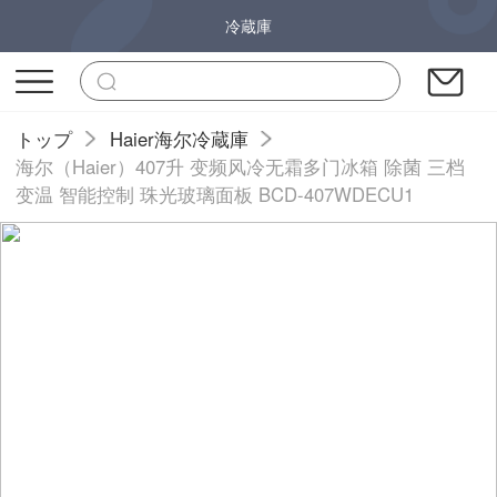
冷蔵庫
トップ
Haier海尔冷蔵庫
海尔（Haier）407升 变频风冷无霜多门冰箱 除菌 三档
变温 智能控制 珠光玻璃面板 BCD-407WDECU1