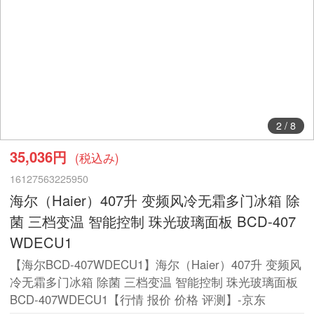
2
/
8
35,036円
(税込み)
16127563225950
海尔（Haier）407升 变频风冷无霜多门冰箱 除
菌 三档变温 智能控制 珠光玻璃面板 BCD-407
WDECU1
【海尔BCD-407WDECU1】海尔（Haier）407升 变频风
冷无霜多门冰箱 除菌 三档变温 智能控制 珠光玻璃面板
BCD-407WDECU1【行情 报价 价格 评测】-京东