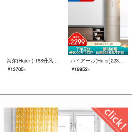
海尔(Haier ) 188升风冷无霜两门双门冰箱DEO净味保鲜家用小型冰箱宿舍租房小巧不占地方BCD-188WDPS
ハイアール(Haier)223リットルの周波数変换风冷无霜三ドアの冷蔵库の乾湿分贮中门全温区変温DEO正味システムBD-223 WPT
¥13705~
¥19952~