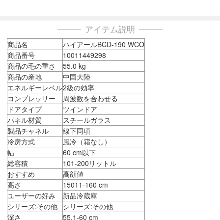
アイテム説明
商品名
ハイアールBCD-190 WCO
商品番号
10011449298
商品の毛の重さ
55.0 kg
商品の産地
中国大陸
エネルギーレベル
2級の効率
コンプレッサー
周波数を合わせる
ドアタイプ
ツインドア
パネル材質
スチールガラス
製品チャネル
線下同項
冷房方式
風冷（霜なし）
幅
60 cm以下
総容積
101-200リットル
おすすめ
高顔値
高さ
15011-160 cm
ユーザーの好み
新品冷蔵庫
シリーズ:その他
シリーズ:その他
深さ
55.1-60 cm