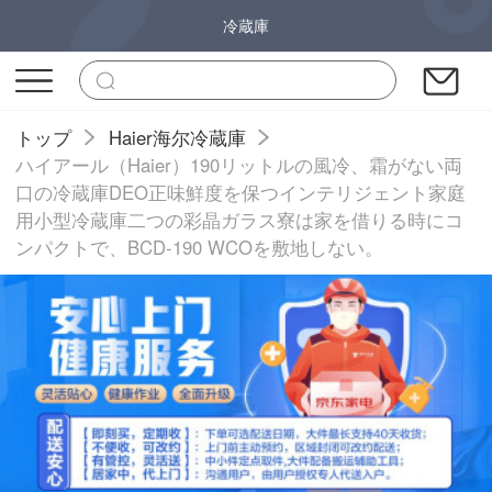
冷蔵庫
トップ
Haier海尔冷蔵庫
ハイアール（Haier）190リットルの風冷、霜がない両
口の冷蔵庫DEO正味鮮度を保つインテリジェント家庭
用小型冷蔵庫二つの彩晶ガラス寮は家を借りる時にコ
ンパクトで、BCD-190 WCOを敷地しない。