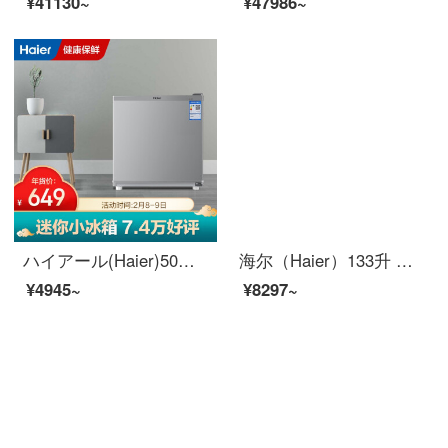
¥41130~
¥47986~
ハイアール(Haier)50リットルの単門冷蔵庫HIPS高光環保内胆BC-50 ES
海尔（Haier）133升 小型两门冰箱双门 精巧占地小 实惠更实用 BCD-133ES
¥4945~
¥8297~