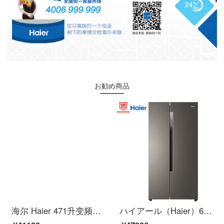
お勧め商品
海尔 Haier 471升变频风冷无霜干湿分储T型十字对开门双开门冰箱 外取水 Water cooler 系列 BCD-471WDEA
ハイアール（Haier）630リットルダブル周波数変换风冷无霜知能対开门双开门冷蔵库乾湿分贮大容量冷蔵换温BD-630 WD PGU 1