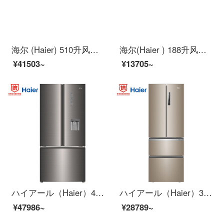
海尔 (Haier) 510升风冷无霜变频双开门对开门冰箱 +滚筒洗衣机全自动高温除菌微蒸汽除螨洗烘一体
海尔(Haier ) 188升风冷无霜两门双门冰箱DEO净味保鲜家用小型冰箱宿舍租房小巧不占地方BCD-188WDPS
¥41503~
¥13705~
ハイアール（Haier）490リットルダブル周波数変换风冷无霜三门冷蔵库Water cooler家族haier-Grand-d 3 BCD-490 WEA
ハイアール（Haier）330リットルダブル周波数変换风冷无霜4ドア冷蔵库3段変温スペースDEO正味保存新国标1级省エネBCD-330 WPTU 1
¥47986~
¥28789~