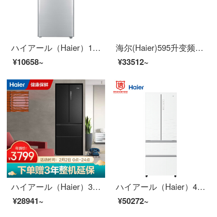
ハイアール（Haier）190リットル家庭用小型2ドアの冷凍速度が速い低温補償省エネ・環境保護両門の冷蔵庫の寄宿舎が小さくて地方BCD-190 TMPKを占めない。
海尔(Haier)595升变频风冷无霜对门冰箱大容积干湿分储精控多路送风90°悬停门DEO净味BCD-595WFPB
¥10658~
¥33512~
ハイアール（Haier）331リットルダブル周波数変换风冷无霜多门4ドアの冷蔵库1段のエネルギー効率3段保存DEO正味母子専用エリア保存BCD-331 WLHFD 78 D 9 U 1
ハイアール（Haier）450リットルの無霜コンバート多門冷蔵庫乾燥分は全開式引き出しの新国家標準一級省エネBCD-450 WD GDを保管します。
¥28941~
¥50272~