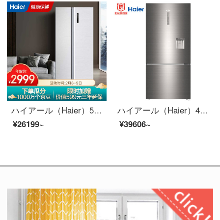
ハイアール（Haier）510 L風冷無霜コンバートドア対オープン冷蔵庫AFRR精控多路送風DEO正味厨房装一体BD-510 WDM
ハイアール（Haier）495リットルダブル周波数変换风冷无霜超広角格式2つの冷蔵库のファッションの外で水を取る独立したパックBCD-495 WEA
¥26199~
¥39606~