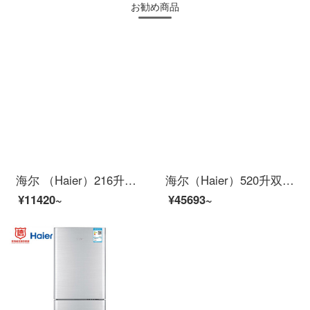
お勧め商品
海尔 （Haier）216升直冷三门家用小型冰箱中门软冷冻高品质铝板蒸发器制冷快宿舍租房小巧不占地BCD-216STPT
海尔（Haier）520升双变频风冷无霜对开门双开门冰箱+10KG变频滚筒洗衣机全自动智能投放香薰洗
¥11420~
¥45693~