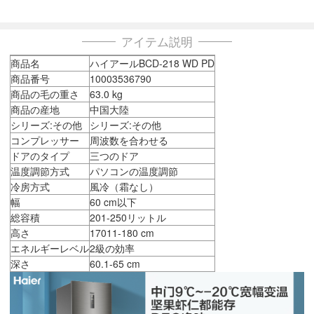
アイテム説明
商品名
ハイアールBCD-218 WD PD
商品番号
10003536790
商品の毛の重さ
63.0 kg
商品の産地
中国大陸
シリーズ:その他
シリーズ:その他
コンプレッサー
周波数を合わせる
ドアのタイプ
三つのドア
温度調節方式
パソコンの温度調節
冷房方式
風冷（霜なし）
幅
60 cm以下
総容積
201-250リットル
高さ
17011-180 cm
エネルギーレベル
2級の効率
深さ
60.1-65 cm