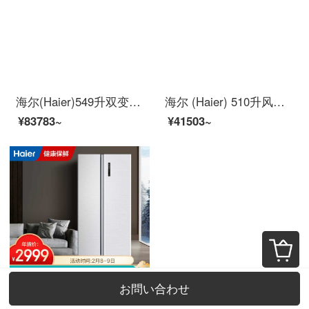
海尔(Haier)549升双变频风冷无霜多门四门冰箱+10KG直驱变频BlingBling彩装机滚筒洗衣机全自动
海尔 (Haier) 510升风冷无霜变频双开门对开门冰箱 +滚筒洗衣机全自动高温除菌微蒸汽除螨洗烘一体
¥83783~
¥41503~
お問い合わせ
ハイアール（Haier）510 L風冷無霜コンバートドア対オープン冷蔵庫AFRR精控多路送風DEO正味厨房装一体BD-510 WDM
海尔 (Haier )343升风冷无霜四门冰箱BCD-343WDPM