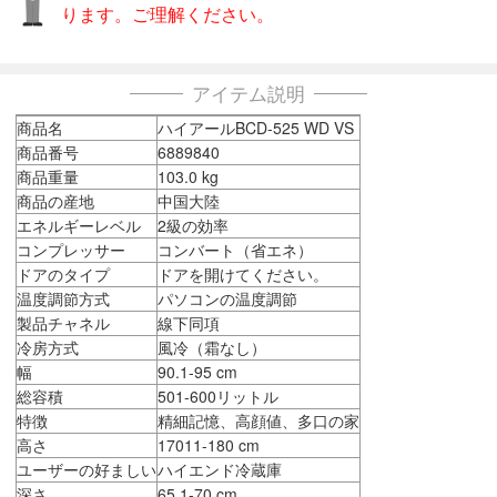
ります。ご理解ください。
アイテム説明
商品名
ハイアールBCD-525 WD VS
商品番号
6889840
商品重量
103.0 kg
商品の産地
中国大陸
エネルギーレベル
2級の効率
コンプレッサー
コンバート（省エネ）
ドアのタイプ
ドアを開けてください。
温度調節方式
パソコンの温度調節
製品チャネル
線下同項
冷房方式
風冷（霜なし）
幅
90.1-95 cm
総容積
501-600リットル
特徴
精細記憶、高顔値、多口の家
高さ
17011-180 cm
ユーザーの好ましい
ハイエンド冷蔵庫
深さ
65.1-70 cm