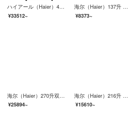
ハイアール（Haier）481リットルの無霜コンバートTタイプの十字はドアを開けて冷蔵庫に乾湿してT・ABT除菌する薄い機体BD-481 WWVSBU 1を貯蓄します。
海尔（Haier）137升 两门冰箱双门HIPS高光环保内胆家用小型双门冰箱宿舍租房小巧不占地方BCD-137TMPF
¥33512~
¥8373~
海尔（Haier）270升双变频风冷无霜三门冰箱 干湿分储全开抽屉 钢化玻璃宽幅变温 BCD-270WDEWU1
海尔（Haier）216升 变频风冷无霜三门冰箱 中门全温区 静音节能 DEO净味 BCD-216WDPX
¥25894~
¥15610~