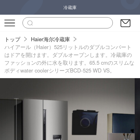
冷蔵庫
トップ
Haier海尔冷蔵庫
ハイアール（Haier）525リットルのダブルコンバート
はドアを開けます。ダブルオープンします。冷蔵庫の
ファッションの外に水を取ります。65.5 cmのスリムな
ボディwater coolerシリーズBCD-525 WD VS。